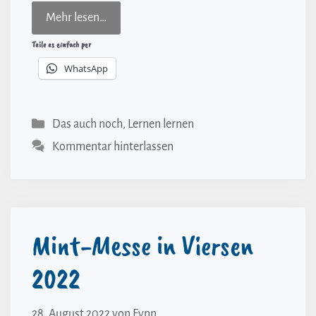
Mehr lesen…
Teile es einfach per
WhatsApp
Kategorien
Das auch noch
,
Lernen lernen
Kommentar hinterlassen
Mint-Messe in Viersen
2022
28. August 2022
von
Fynn