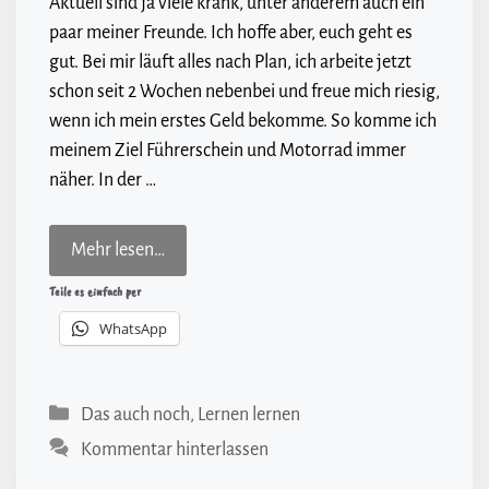
Aktuell sind ja viele krank, unter anderem auch ein
paar meiner Freunde. Ich hoffe aber, euch geht es
gut. Bei mir läuft alles nach Plan, ich arbeite jetzt
schon seit 2 Wochen nebenbei und freue mich riesig,
wenn ich mein erstes Geld bekomme. So komme ich
meinem Ziel Führerschein und Motorrad immer
näher. In der …
Mehr lesen…
Teile es einfach per
WhatsApp
Kategorien
Das auch noch
,
Lernen lernen
Kommentar hinterlassen