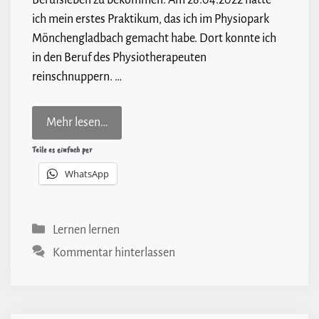
Berufsleben zu bekommen. Am 28.04.2022 hatte
ich mein erstes Praktikum, das ich im Physiopark
Mönchengladbach gemacht habe. Dort konnte ich
in den Beruf des Physiotherapeuten
reinschnuppern. …
Mehr lesen…
Teile es einfach per
WhatsApp
Kategorien
Lernen lernen
Kommentar hinterlassen