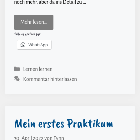
noch mehr, aber da ins Detail zu …
Mehr lesen…
Teile es einfach per
WhatsApp
Kategorien
Lernen lernen
Kommentar hinterlassen
Mein erstes Praktikum
30. April 2022
von
Fynn