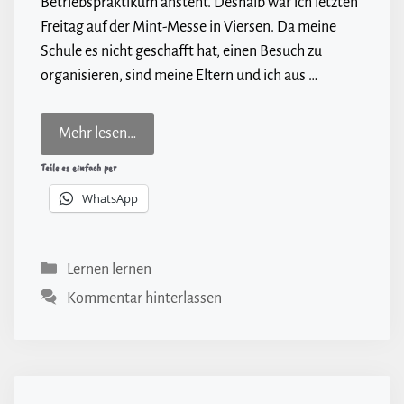
Betriebspraktikum ansteht. Deshalb war ich letzten
Freitag auf der Mint-Messe in Viersen. Da meine
Schule es nicht geschafft hat, einen Besuch zu
organisieren, sind meine Eltern und ich aus …
Mehr lesen…
Teile es einfach per
WhatsApp
Kategorien
Lernen lernen
Kommentar hinterlassen