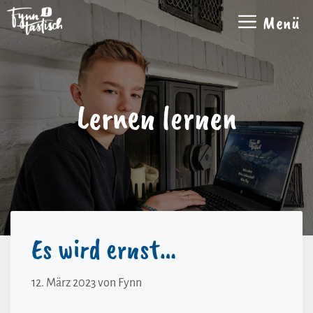
Zum
Menü
Inhalt
springen
Lernen lernen
Es wird ernst…
12. März 2023
von
Fynn