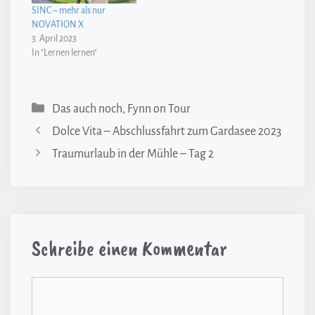
SINC – mehr als nur
NOVATION X
3. April 2023
In "Lernen lernen"
Kategorien
Das auch noch
,
Fynn on Tour
Dolce Vita – Abschlussfahrt zum Gardasee 2023
Traumurlaub in der Mühle – Tag 2
Schreibe einen Kommentar
Kommentar