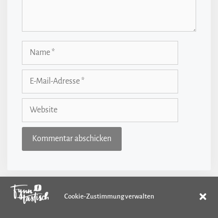
Name
E-
Mail-
Adresse
Website
Cookie-Zustimmung verwalten
Kategorien