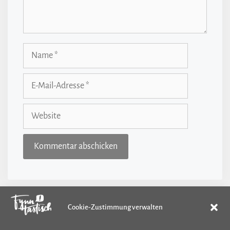
Name
E-
Mail-
Adresse
Website
Cookie-Zustimmung verwalten
Kategorien