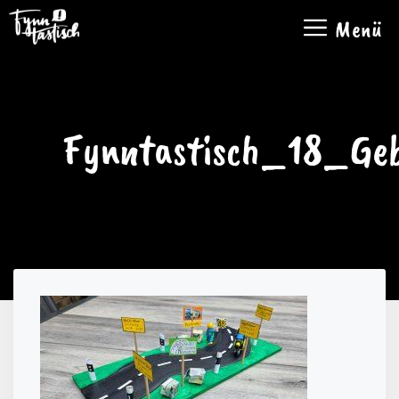
Zum
Menü
Inhalt
springen
Fynntastisch_18_Ge