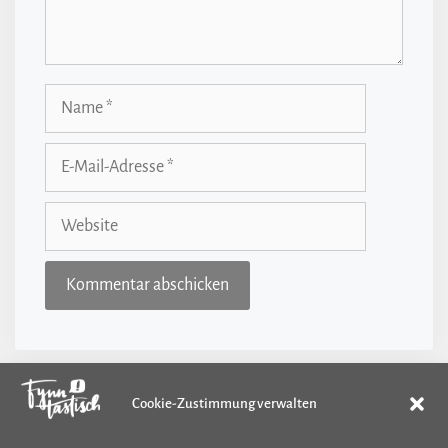
Name
E-
Mail-
Adresse
Website
Cookie-Zustimmung verwalten
Kategorien