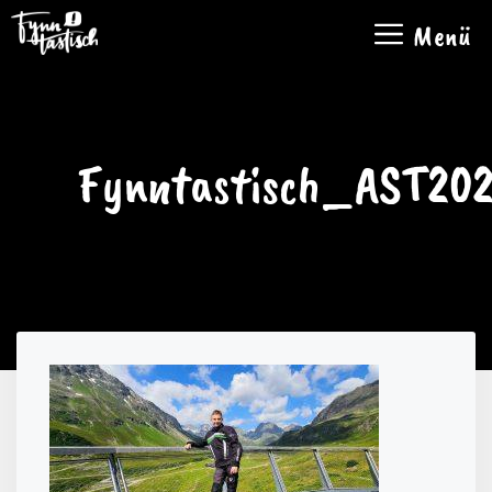
Zum
Menü
Inhalt
springen
Fynntastisch_AST202