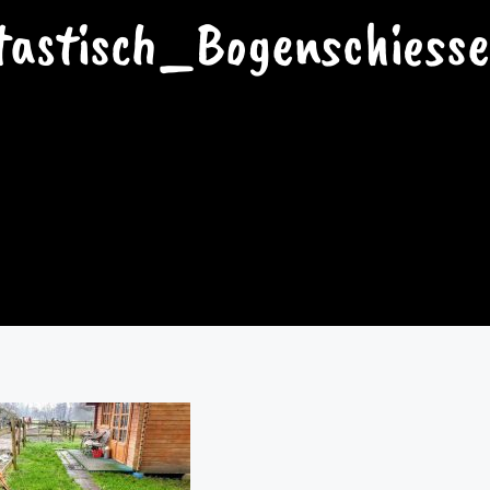
tastisch_Bogenschiess