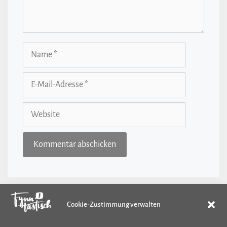
Name
E-
Mail-
Adresse
Website
Cookie-Zustimmung verwalten
Kategorien