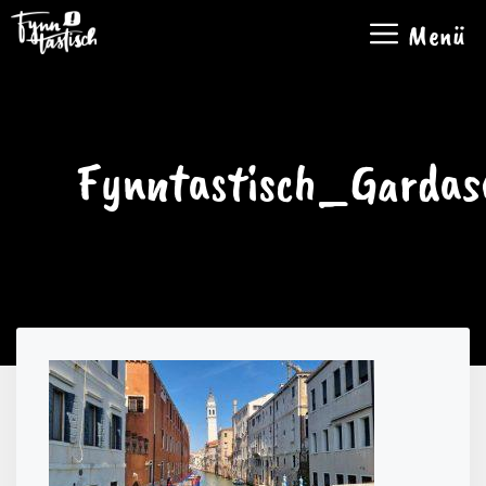
Zum
Menü
Inhalt
springen
Fynntastisch_Garda