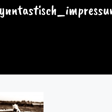
fynntastisch_impressu