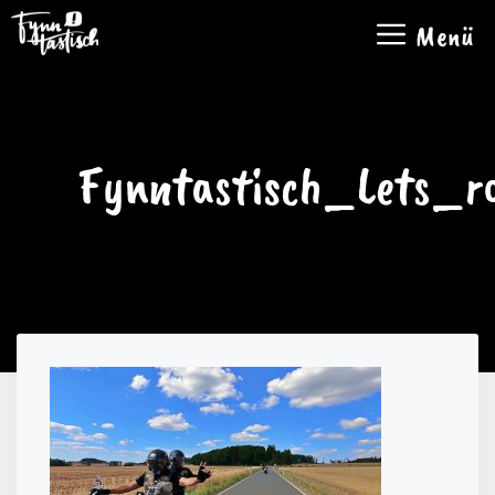
Zum
Menü
Inhalt
springen
Fynntastisch_Lets_