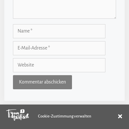
Name
E-
Mail-
Adresse
Website
Cookie-Zustimmung verwalten
Kategorien