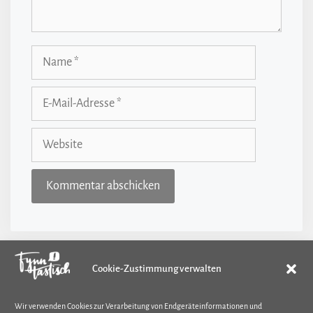
Name
E-
Mail-
Adresse
Website
Cookie-Zustimmung verwalten
Kategorien
Wir verwenden Cookies zur Verarbeitung von Endgeräteinformationen und