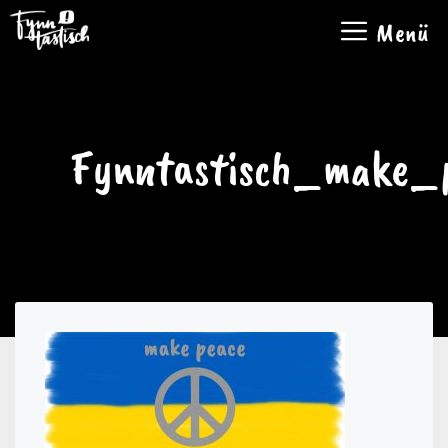
Zum
Menü
Inhalt
springen
Fynntastisch_make_