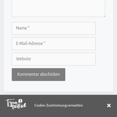
Name
E-
Mail-
Adresse
Website
Cookie-Zustimmung verwalten
Kategorien