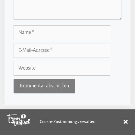
Name
E-
Mail-
Adresse
Website
Cookie-Zustimmung verwalten
Kategorien