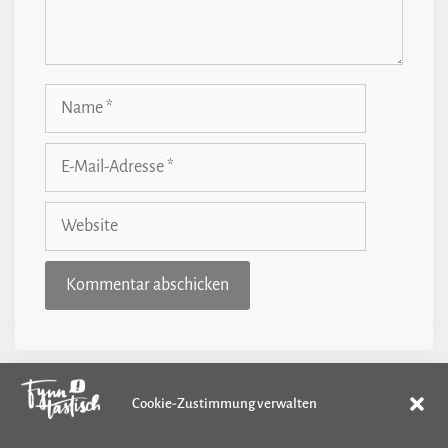
Name
E-
Mail-
Adresse
Website
Cookie-Zustimmung verwalten
Kategorien