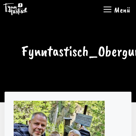
Zum
Menü
Inhalt
springen
Fynntastisch_Oberg