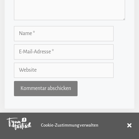
Name
E-
Mail-
Adresse
Website
Cookie-Zustimmung verwalten
Kategorien