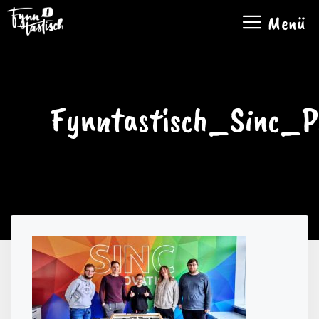
Zum
Menü
Inhalt
springen
Fynntastisch_Sinc_