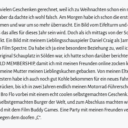
t vielen Geschenken gerechnet, weil ich zu Weihnachten schon ei
er da dachte ich wohl falsch. Am Morgen habe ich schon die erst
n und war um so mehr überrascht. Ein Bild vom Eifelturm und ei
s das alles für dieses Jahr sein wird. Doch als ich mittags von der
kt. Ein Bild mit meinem Lieblingsschauspieler Daniel Craig als J
 Film Spectre. Da habe ich ja eine besondere Beziehung zu, weil 
ginal Schauplatz in Sölden war, ich hatte schon darüber berichte
LD MEMBERSHIP, damit ich mit meinen Freunden online zocken k
t meine Mutter meinen Lieblingskuchen gebacken. Von meinen Elt
tern habe ich auch noch gut Kohle bekommen für ein neues Fahrr
brücken, bis ich in zwei Jahren endlich meinen Motorrad-Führersc
Bro Flo vorbei mit einem echt coolen selbstgemachten Geschen
n selbstgemachten Burger der Welt, und zum Abschluss machten wi
 mit dem Film Buddy Games. Eine Party mit meinen Freunden ver
wegen dem doofen „C“.