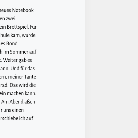
n neues Notebook
en zwei
n Brettspiel. Für
 Schule kam, wurde
ames Bond
ich im Sommer auf
t. Weiter gab es
ann. Und für das
ern, meiner Tante
ad. Das wird die
hein machen kann.
k. Am Abend aßen
r uns einen
schiebe ich auf