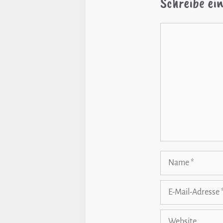
Schreibe e
Kommentar
Name
E-
Mail-
Adresse
Website