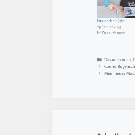
Nur noch ein Jahr…
29. Januar 2023
In "Das auch noch"
Kategorien
Das auch noch
,
Cooles Bogensch
Mein neues Moun