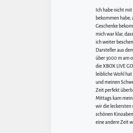
Ich habe nicht mi
bekommen habe, ab
Geschenke bekomme
mich war klar, das
ich weiter beschen
Darsteller aus dem
über 3000 m am ori
die XBOX LIVE GO
leibliche Wohl ha
und meinen Schwes
Zeit perfekt über
Mittags kam mein 
wir die leckerste
schönen Kinoabend
eine andere Zeit 